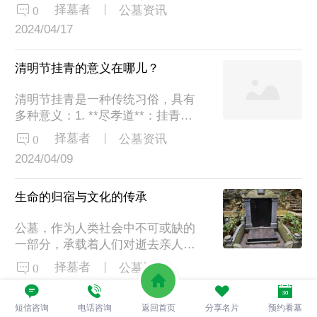
思。走进公墓，一种庄严肃穆的氛
历史的见证者。许多公墓都有着深
择墓者
0
公墓资讯
围扑面而来。这里的环境通常宁静
厚的历史背景，如建于明清时期的
2024/04/17
而清幽，绿树成荫，花草点缀其
某某公墓，墓碑上的铭文记录了那
间，仿佛是一个与世隔绝的宁静角
个时代...
落。一排排整齐的墓碑，静静地矗
清明节挂青的意义在哪儿？
立在那里，像是在诉说着一个个曾
清明节挂青是一种传统习俗，具有
经鲜活的生命的故事。公墓是人们
多种意义：1. **尽孝道**：挂青是
缅怀亲人的地方。在这里，人们可
尽孝道的标记物，通过在祖先坟前
以来到亲人的墓前，献上鲜花，摆
择墓者
0
公墓资讯
挂青，表达对祖先的怀念和尊敬，
放祭品，倾诉心中的思念和眷恋。
2024/04/09
显示家族后继有人。2. **标志有后
每一次的祭奠，都是一次与亲人的
嗣**：一座坟头清明是否挂青，成
心灵对...
了一个家族是否后继有人、兴旺发
生命的归宿与文化的传承
达、父慈子孝的标志。坟头上“挂
公墓，作为人类社会中不可或缺的
青”越多，说明墓主家族人丁越旺。
一部分，承载着人们对逝去亲人的
3. **缅怀祖先**：清明节是一个纪
怀念与缅怀。它不仅是生命的归
念祖先的节日，挂青是扫墓的一部
择墓者
0
公墓资讯
宿，更是文化的传承。在这片静谧
分，通过清理墓地、挂青等方式，
2024/03/31
的土地上，我们见证了生命的终
表达对祖...
短信咨询
电话咨询
返回首页
分享名片
预约看墓
结，也感受到了生命的延续。公墓