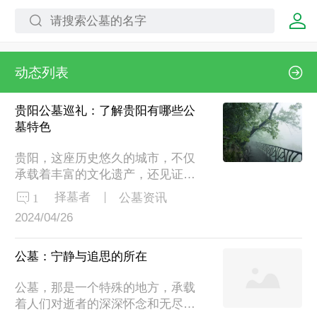
动态列表
贵阳公墓巡礼：了解贵阳有哪些公
墓特色
贵阳，这座历史悠久的城市，不仅
承载着丰富的文化遗产，还见证了
无数生命的起落。在这片土地上，
择墓者
1
公墓资讯
公墓作为人生旅程的终点站，也承
2024/04/26
载着人们对逝者的怀念与尊重。今
天，就让我们一起走进贵阳的公
墓，探寻那些关于生命与死亡、历
公墓：宁静与追思的所在
史与文化的故事。编辑搜图贵阳公
公墓，那是一个特殊的地方，承载
墓贵阳公墓的历史与文化贵阳的公
着人们对逝者的深深怀念和无尽哀
墓不仅仅是安葬逝者的场所，更是